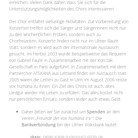
erreichen. Vielen Dank daher, dass Sie sich für die
Unterstützungsmöglichkeiten des Chors interessieren.
Der Chor entfaltet vielseitige Aktivitäten. Zur Vorbereitung von
Konzerten treffen sich die Sänger und Sängerinnen nicht nur
zu den wöchentlichen Proben, sondern auch zu
Chorfreizeiten. Konzerte finden nicht nur im Ulmer Raum
statt, sondern es wird auch der internationale Austausch
gesucht. Im Herbst 2003 wurde beispielsweise das Requiem
von Gabriel Fauré in Zusammenarbeit mit der Korczak-
Gesellschaft in Paris aufgeführt. In Zusammenarbeit mit dem
Partnerchor ATSKANA aus Lettland findet ein Austausch statt.
2005 waren die Letten zu Gast in Ulm, im August 2006 reiste
vox humana zu ihnen. Ein Ziel des Chors ist auch, altes
Liedgut wieder mit Leben zu erfüllen. Das alles kostet nicht
nur persönlichen Einsatz, sondern leider auch etwas Geld.
Daher bitten wir Sie zunächst um
Spenden
an den
Verein
„Freunde der vox humana e.V.“
. Die
Bankverbindung
bei der Ulmer Volksbank lautet:
IBAN:
DE90 6309 0100 0167 6070 06